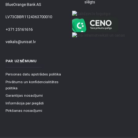
slēgts
BlueOrange Bank AS
LV73CBBR1124363700010
+371 25161616
veikals@unisat.lv
PAR UZŅĒMUMU
Personas datu apstrādes politika
Privātums un konfidencialitātes
politika
Garantijas nosacījumi
Informācija par piegādi
Pirkšanas nosacījumi