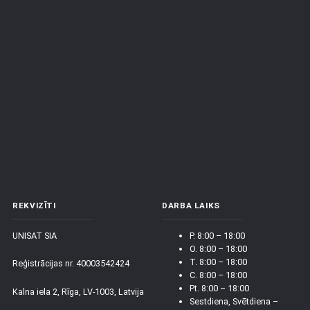
REKVIZĪTI
DARBA LAIKS
UNISAT SIA
P. 8:00 – 18:00
O. 8:00 – 18:00
T. 8:00 – 18:00
Reģistrācijas nr. 40003542424
C. 8:00 – 18:00
Pt. 8:00 – 18:00
Kalna iela 2, Rīga, LV-1003, Latvija
Sestdiena, Svētdiena –