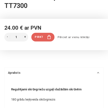
TT7300
24.00 € ar PVN
PIRKT
Pērciet ar vienu klikšķi
Apraksts
Regulējami skrūvgriežu uzgaļi dažādām skrūvēm
180 grādu leņķveida skrūvgriezis