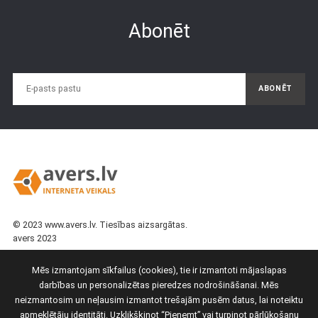
Abonēt
ABONĒT
© 2023 www.avers.lv. Tiesības aizsargātas.
avers 2023
25161616
Mēs esam tiešsaistē
Mēs izmantojam sīkfailus (cookies), tie ir izmantoti mājaslapas
67144244
Facebook
\
Instagram
darbības un personalizētas pieredzes nodrošināšanai. Mēs
neizmantosim un neļausim izmantot trešajām pusēm datus, lai noteiktu
Atpakaļzvans
apmeklētāju identitāti. Uzklikšķinot “Pieņemt” vai turpinot pārlūkošanu