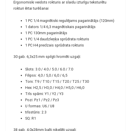
Ergonomiski veidots rokturis ar slaidu izturīgu teksturētu
rokturi ērtai turēšanai
1 PC 1/4 magnētiski regulējams pagarinātājs (120mm)
1 dators 1/4 6,3 magnētiskais pagarinātājs
1 PC 130mm pagarinātājs
1 PC 1/4 daudzleņķa sprūdrata rokturis
1 PC H4 precīzais sprūdrata rokturis
30 gab. 6,3x25 mm spilgti hromēti uzgaļi:
Slots: 3.0 / 4.0 / 5.0 / 6.0 / 7.0
Filipss: 4,0 / 5,0 / 6,0 / 6,5
Torx: T9 / T10 / T15 / T20 / T25 / T30
Hex: H2,5 / H3,0 / H4,0 / H5,0 / H6,0
Trīs spārni: Y1 / Y2 / Y3
Pozi: Pz1 / Pz2 / Pz3
U formas: U6 / U8
trīsstūris: 2.3
SQ: R1
38 gab. 4.0x28mm balti niķelēti uzgaļi: