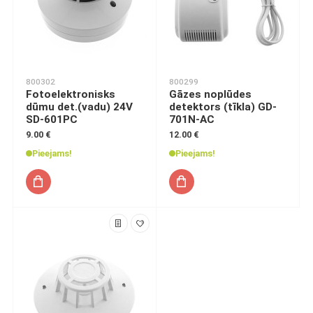
800302
800299
Fotoelektronisks
Gāzes noplūdes
dūmu det.(vadu) 24V
detektors (tīkla) GD-
SD-601PC
701N-AC
9.00 €
12.00 €
Pieejams!
Pieejams!