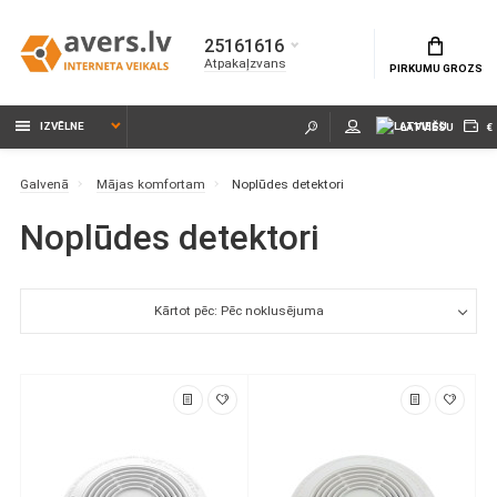
25161616
Atpakaļzvans
PIRKUMU GROZS
IZVĒLNE
LATVIEŠU
€
Galvenā
Mājas komfortam
Noplūdes detektori
Noplūdes detektori
Kārtot pēc: Pēc noklusējuma