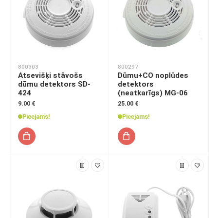
800303
800297
Atsevišķi stāvošs
Dūmu+CO noplūdes
dūmu detektors SD-
detektors
424
(neatkarīgs) MG-06
9.00 €
25.00 €
Pieejams!
Pieejams!