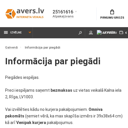
25161616
Atpakaļzvans
PIRKUMU GROZS
IZVĒLNE
LATVIEŠU
€
Galvenā
Informācija par piegādi
Informācija par piegādi
Piegādes iespējas.
Preci iespējams saņemt
bezmaksas
uz vietas veikalā Kalna iela
2, Rīga, LV1003.
Vai izvēlēties kādu no kurjera pakalpojumiem.
Omniva
pakomāts
(ņemiet vērā, ka max skapīša izmērs ir 39x38x64 cm)
kā arī
Venipak kurjera
pakalpojumus.