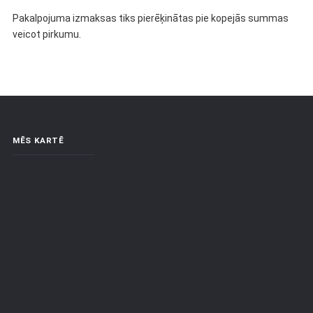
Pakalpojuma izmaksas tiks pierēķinātas pie kopejās summas
veicot pirkumu.
MĒS KARTĒ