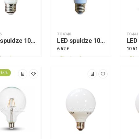
6
TC4340
TC441
LED spuldze 10W E27 A60 VTAC
LED spuldze 10W E27 R80 4500K VTAC
6.52 €
10.51
jams!
Pieejams!
Piee
 64 %