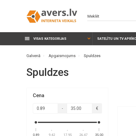
VISAS KATEGORIJAS
SATELĪTU UN TV APRĪ
Galvenā
Apgaismojums
Spuldzes
Spuldzes
Cena
-
€
0,89
9,42
17,95
26,47
35,00