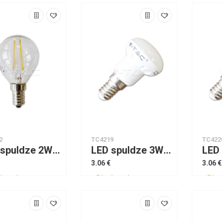
2
TC4219
TC422
LED spuldze 2W Filament E14 P45 2700K VTAC
LED spuldze 3W E14 R39 2700K VTAC
3.06 €
3.06 €
jams!
Pieejams!
Piee