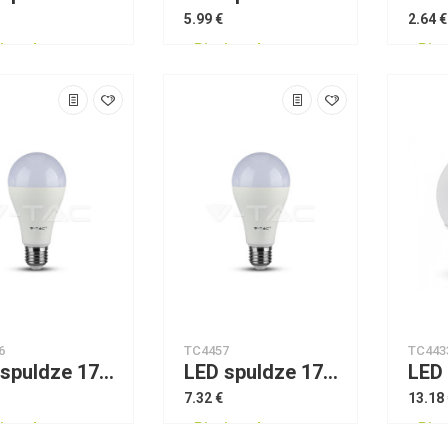
5.99 €
2.64 €
jams!
Pieejams!
Piee
6
TC4457
TC443
LED spuldze 17W A65 Е27 Thermoplastic 2700K VTAC
LED spuldze 17W A65 Е27 Thermoplastic 4500K VTAC
7.32 €
13.18
jams!
Pieejams!
Piee