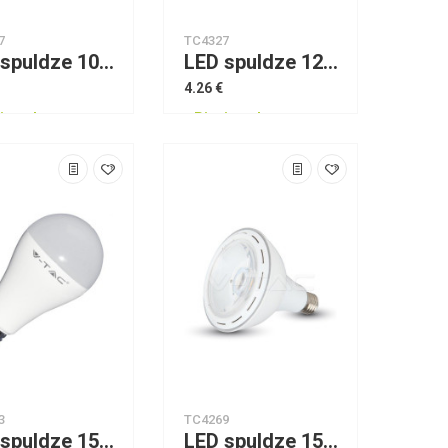
7
TC4327
LED spuldze 10W G95 Е27 Thermoplastic 4500K VTAC
LED spuldze 12W E27 A60 Thermoplastic 2700K VTAC
4.26 €
jams!
Pieejams!
3
TC4269
LED spuldze 15W E27 A65 VTAC
LED spuldze 15W PAR38 E27 2700K VTAC