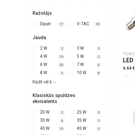
Ražotājs
Dipah
V-TAC
17
59
Jauda
2 W
3 W
2
3
TC421
4 W
5 W
19
2
6 W
7 W
20
6
6.64 €
8 W
10 W
6
8
Piee
Rādīt vēl 6
Klasiskās spuldzes
ekvivalents
20 W
25 W
2
3
30 W
35 W
6
5
40 W
45 W
19
5