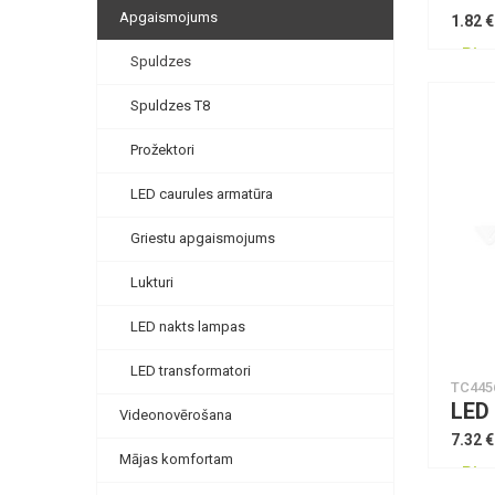
Apgaismojums
1.82 €
Piee
Spuldzes
Spuldzes T8
Prožektori
LED caurules armatūra
Griestu apgaismojums
Lukturi
LED nakts lampas
LED transformatori
TC445
Videonovērošana
7.32 €
Mājas komfortam
Piee