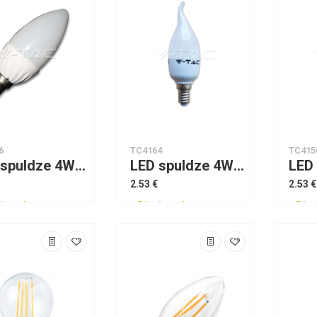
6
TC4164
TC415
LED spuldze 4W E14 Candle 2700K VTAC
LED spuldze 4W E14 Candle Flame 2700K VTAC
2.53 €
2.53 €
jams!
Pieejams!
Piee