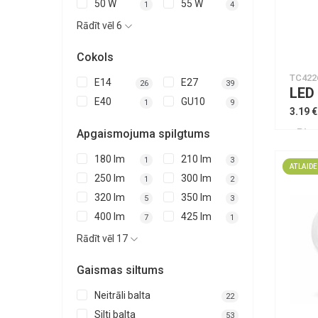
50 W
55 W
1
4
Rādīt vēl 6
Cokols
TC422
E14
E27
26
39
E40
GU10
1
9
3.19 €
Apgaismojuma spilgtums
Piee
180 lm
210 lm
1
3
ATLAIDE
250 lm
300 lm
1
2
320 lm
350 lm
5
3
400 lm
425 lm
7
1
Rādīt vēl 17
Gaismas siltums
Neitrāli balta
22
Silti balta
53