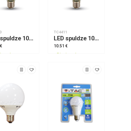
0
TC4411
LED spuldze 10W Filament E27 A67 2700K VTAC
LED spuldze 10W Filament E27 A67 4500K VTAC
 €
10.51 €
jams!
Pieejams!