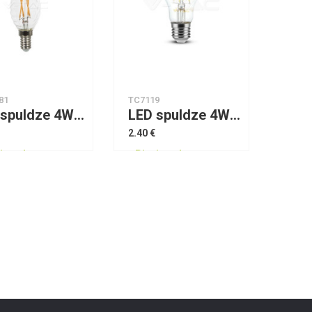
81
TC7119
LED spuldze 4W E14 VTAC 2700
LED spuldze 4W E27 A60 4000K VTAC
2.40 €
jams!
Pieejams!