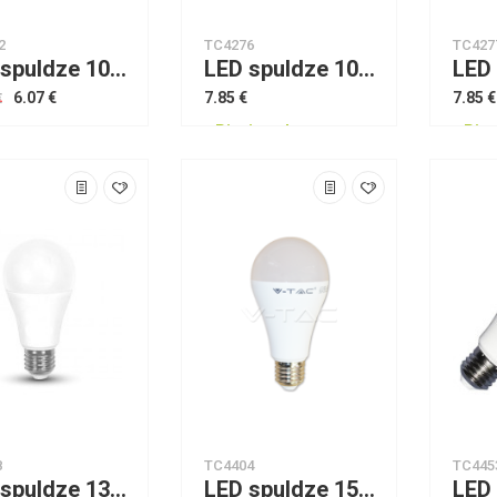
2
TC4276
TC427
LED spuldze 10W Filament E27 G125 2700K VTAC
LED spuldze 10W G95 Е27 Thermoplastic 2700K VTAC
6.07 €
7.85 €
7.85 €
€
Pieejams!
Piee
jams!
8
TC4404
TC445
LED spuldze 13W E27 A65 silta gaisma Dipah 1465
LED spuldze 15W A65 Е27 Thermoplastic 4500K V-TAC