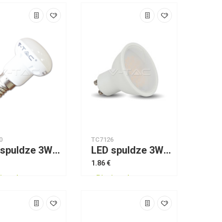
0
TC7126
LED spuldze 3W E14 R39 4500K VTAC
LED spuldze 3W GU10 silta gaisma VTAC
1.86 €
jams!
Pieejams!