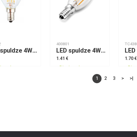
2
400801
TC438
LED spuldze 4W E14 silta gaisma Dipah Filament 1335
LED spuldze 4W E14 silta gaisma Dipah Fillament Cande 1328
1.41 €
1.70 €
jams!
Pieejams!
Piee
1
2
3
>
>|