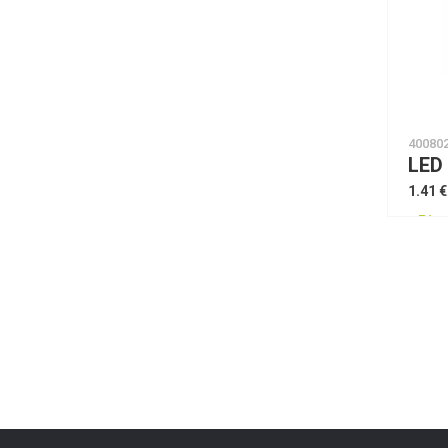
40080
1.41 €
Piee