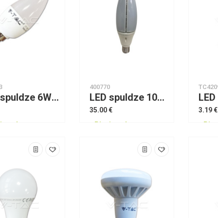
3
400770
TC420
LED spuldze 6W E14 Candle 2700K Dimmable VTAC
LED spuldze 100W E40 8000Lm 4000K Dipah Olive
35.00 €
3.19 €
jams!
Pieejams!
Piee