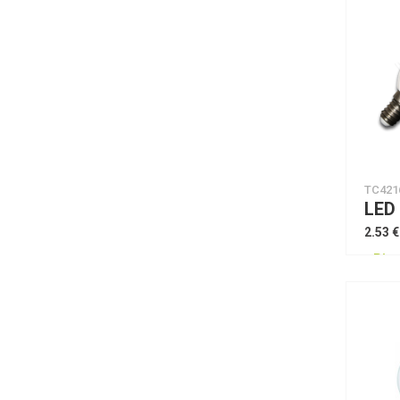
TC421
2.53 €
Piee