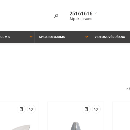
25161616
Atpakaļzvans
KOJUMS
APGAISMOJUMS
VIDEONOVĒROŠANA
K