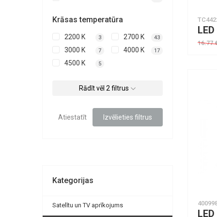
Krāsas temperatūra
TC442
2200 K
2700 K
3
43
16.77 
3000 K
4000 K
7
17
Piee
4500 K
5
Rādīt vēl 2 filtrus
Atiestatīt
Izvēlieties filtrus
Kategorijas
40099
Satelītu un TV aprīkojums