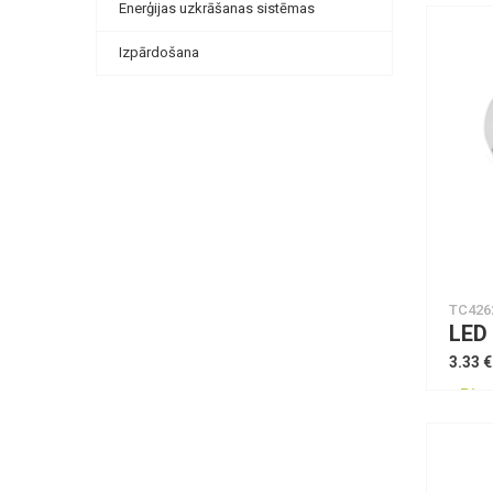
Enerģijas uzkrāšanas sistēmas
Izpārdošana
TC426
3.33 €
Piee