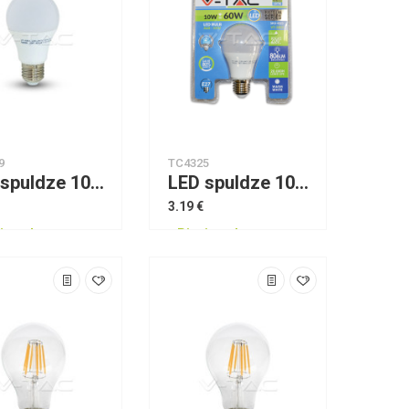
9
TC4325
LED spuldze 10W A60 silta gaisma VTAC
LED spuldze 10W E27 A60 silta gaisma VTAC
3.19 €
jams!
Pieejams!