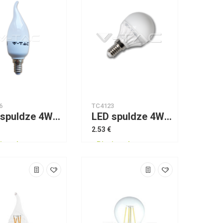
6
TC4123
LED spuldze 4W E14 Candle Flame 4500К V-TAC
LED spuldze 4W E14 P45 2700K VTAC
2.53 €
jams!
Pieejams!