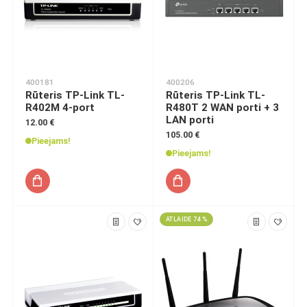
400181
400206
Rūteris TP-Link TL-
Rūteris TP-Link TL-
R402M 4-port
R480T 2 WAN porti + 3
LAN porti
12.00 €
105.00 €
Pieejams!
Pieejams!
ATLAIDE 74 %