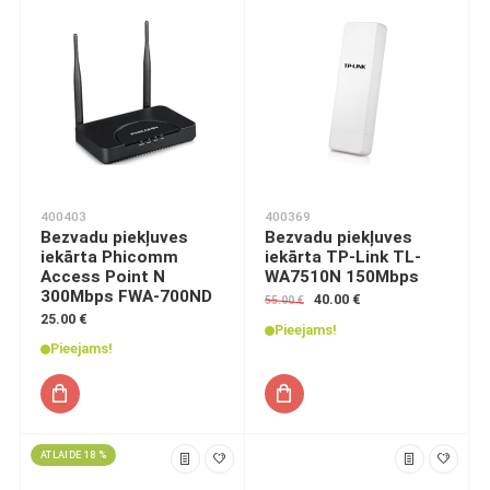
400403
400369
Bezvadu piekļuves
Bezvadu piekļuves
iekārta Phicomm
iekārta TP-Link TL-
Access Point N
WA7510N 150Mbps
300Mbps FWA-700ND
40.00 €
55.00 €
25.00 €
Pieejams!
Pieejams!
ATLAIDE 18 %