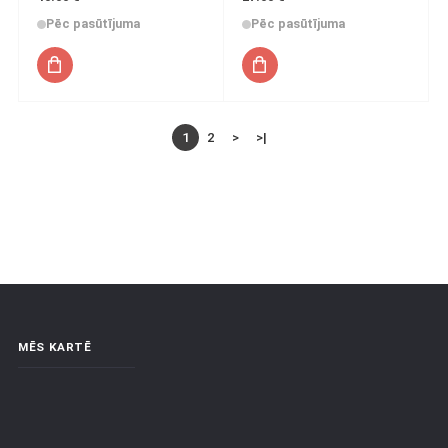
Pēc pasūtījuma
Pēc pasūtījuma
1
2
>
>|
MĒS KARTĒ