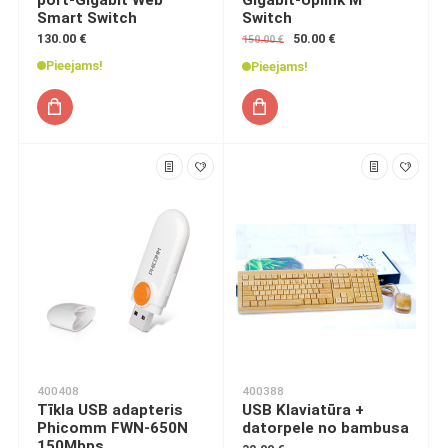
Smart Switch
Switch
130.00 €
50.00 €
150.00 €
Pieejams!
Pieejams!
400408
400388
Tīkla USB adapteris
USB Klaviatūra +
Phicomm FWN-650N
datorpele no bambusa
150Mbps