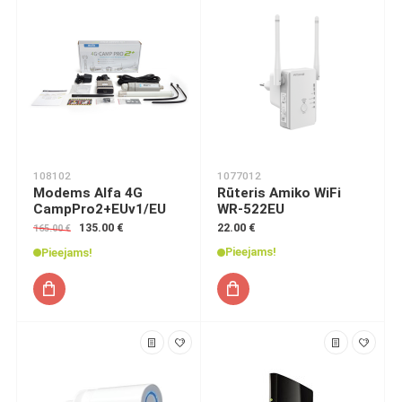
108102
1077012
Modems Alfa 4G
Rūteris Amiko WiFi
CampPro2+EUv1/EU
WR-522EU
135.00 €
22.00 €
165.00 €
Pieejams!
Pieejams!