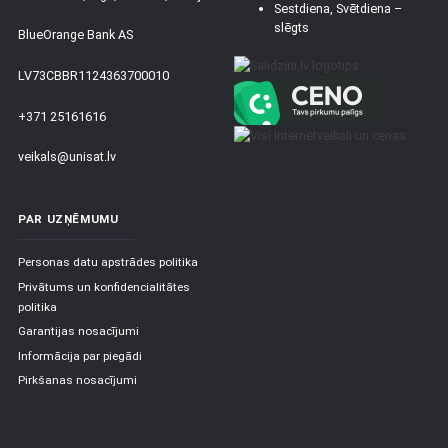
Sestdiena, Svētdiena –
slēgts
BlueOrange Bank AS
LV73CBBR1124363700010
+371 25161616
veikals@unisat.lv
PAR UZŅĒMUMU
Personas datu apstrādes politika
Privātums un konfidencialitātes
politika
Garantijas nosacījumi
Informācija par piegādi
Pirkšanas nosacījumi