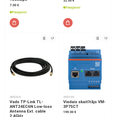
32.00 €
7.00 €
Pieejams!
Pieejams!
400264
300100
Vads TP-Link TL-
Viedais skaitītājs VM-
ANT24EC6N Low-loss
3P75CT
Antenna Ext. cable
199.00 €
2.4GHz