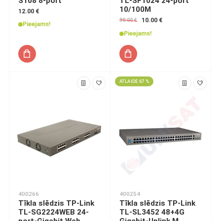
S108 8-port
TL-SF1024 24-port
10/100M
12.00 €
10.00 €
30.00 €
Pieejams!
Pieejams!
ATLAIDE 67 %
400266
400254
Tīkla slēdzis TP-Link
Tīkla slēdzis TP-Link
TL-SG2224WEB 24-
TL-SL3452 48+4G
port-Gigabit Web
Gigabit-Uplink M