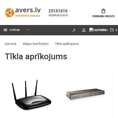
25161616
Atpakaļzvans
PIRKUMU GROZS
IZVĒLNE
LATVIEŠU
€
Galvenā
Mājas komfortam
Tīkla aprīkojums
Tīkla aprīkojums