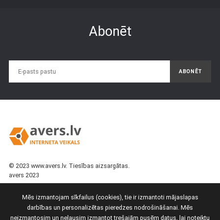
Abonēt
ABONĒT
© 2023 www.avers.lv. Tiesības aizsargātas.
avers 2023
25161616
Mēs esam tiešsaistē
Mēs izmantojam sīkfailus (cookies), tie ir izmantoti mājaslapas
67144244
Facebook
\
Instagram
darbības un personalizētas pieredzes nodrošināšanai. Mēs
neizmantosim un neļausim izmantot trešajām pusēm datus, lai noteiktu
Atpakaļzvans