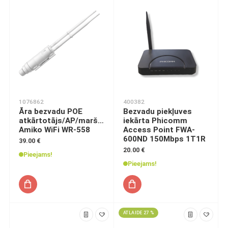
1076862
400382
Āra bezvadu POE
Bezvadu piekļuves
atkārtotājs/AP/maršrutētājs
iekārta Phicomm
Amiko WiFi WR-558
Access Point FWA-
600ND 150Mbps 1T1R
39.00 €
20.00 €
Pieejams!
Pieejams!
ATLAIDE 27 %