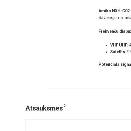
Amiko NXH-C02 
Savienojuma laikā 
Frekvenču diapa
VHF UHF:
4
Satelīts:
95
Potenciālā sign
0
Atsauksmes