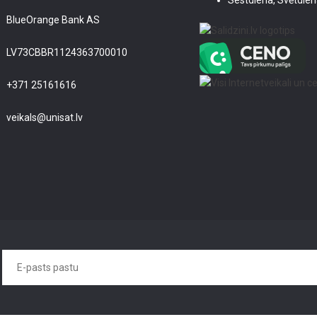
Sestdiena, Svētdien
BlueOrange Bank AS
LV73CBBR1124363700010
+371 25161616
veikals@unisat.lv