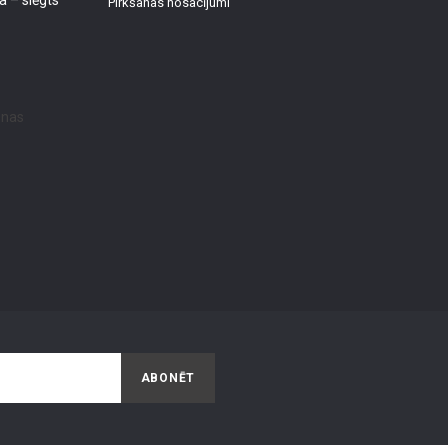
a – slēgts
Pirkšanas nosacījumi
ABONĒT