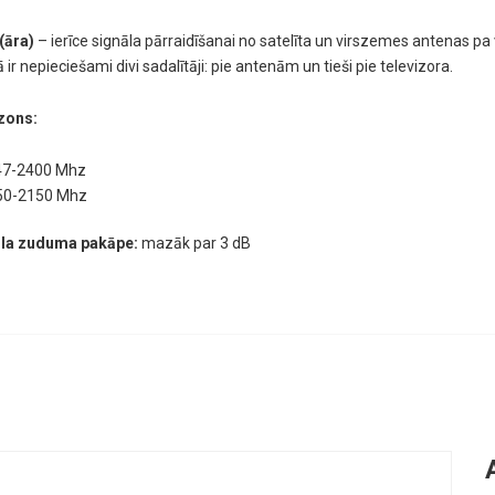
(āra)
– ierīce signāla pārraidīšanai no satelīta un virszemes antenas pa 
ir nepieciešami divi sadalītāji: pie antenām un tieši pie televizora.
zons:
7-2400 Mhz
0-2150 Mhz
āla zuduma pakāpe:
mazāk par 3 dB