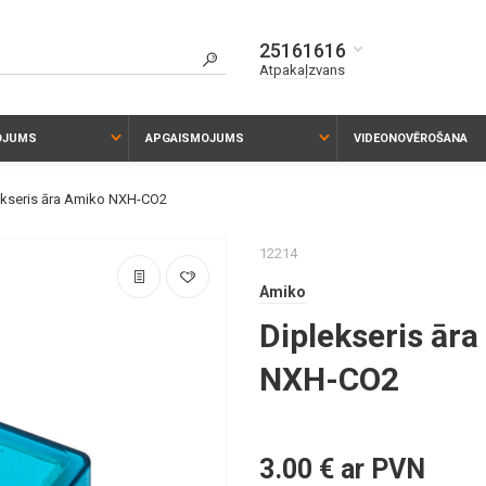
25161616
Atpakaļzvans
KOJUMS
APGAISMOJUMS
VIDEONOVĒROŠANA
ekseris āra Amiko NXH-CO2
12214
Amiko
Diplekseris ār
NXH-CO2
3.00 € ar PVN