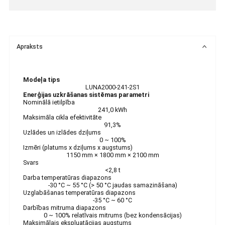
Apraksts
Modeļa tips
LUNA2000-241-2S1
Enerģijas uzkrāšanas sistēmas parametri
Nominālā ietilpība
241,0 kWh
Maksimāla cikla efektivitāte
91,3%
Uzlādes un izlādes dziļums
0 ~ 100%
Izmēri (platums x dziļums x augstums)
1150 mm × 1800 mm × 2100 mm
Svars
<2,8 t
Darba temperatūras diapazons
-30 °C ~ 55 °C (> 50 °C jaudas samazināšana)
Uzglabāšanas temperatūras diapazons
-35 °C ~ 60 °C
Darbības mitruma diapazons
0 ~ 100% relatīvais mitrums (bez kondensācijas)
Maksimālais ekspluatācijas augstums