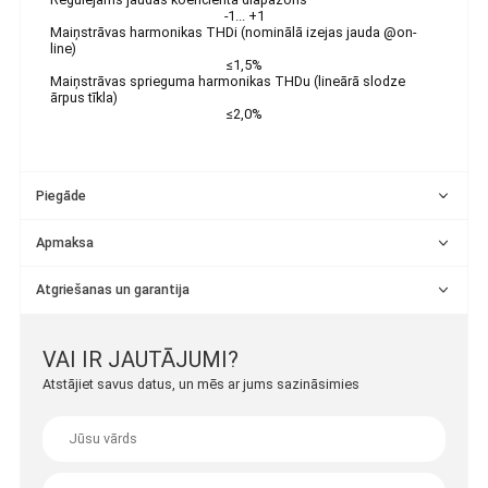
-1... +1
Maiņstrāvas harmonikas THDi (nominālā izejas jauda @on-
line)
≤1,5%
Maiņstrāvas sprieguma harmonikas THDu (lineārā slodze
ārpus tīkla)
≤2,0%
Piegāde
Apmaksa
Atgriešanas un garantija
VAI IR JAUTĀJUMI?
Atstājiet savus datus, un mēs ar jums sazināsimies