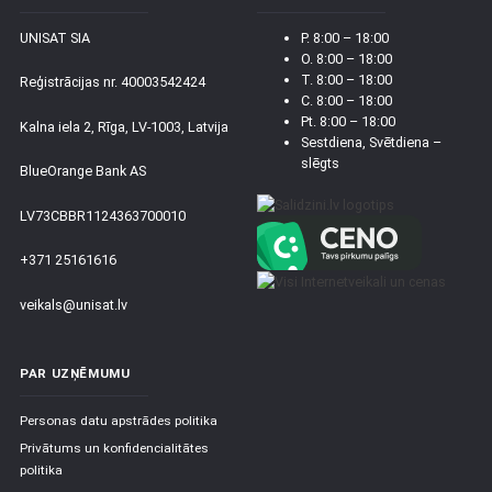
UNISAT SIA
P. 8:00 – 18:00
O. 8:00 – 18:00
T. 8:00 – 18:00
Reģistrācijas nr. 40003542424
C. 8:00 – 18:00
Pt. 8:00 – 18:00
Kalna iela 2, Rīga, LV-1003, Latvija
Sestdiena, Svētdiena –
slēgts
BlueOrange Bank AS
LV73CBBR1124363700010
+371 25161616
veikals@unisat.lv
PAR UZŅĒMUMU
Personas datu apstrādes politika
Privātums un konfidencialitātes
politika