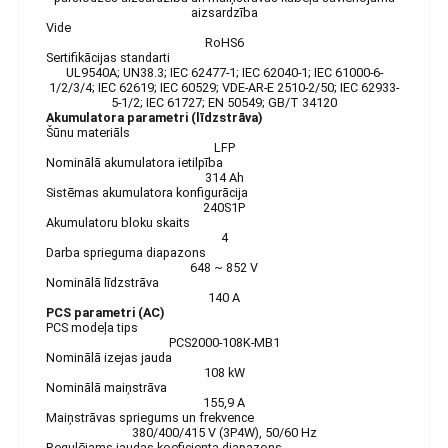
aizsardzība
Vide
RoHS6
Sertifikācijas standarti
UL9540A; UN38.3; IEC 62477-1; IEC 62040-1; IEC 61000-6-
1/2/3/4; IEC 62619; IEC 60529; VDE-AR-E 2510-2/50; IEC 62933-
5-1/2; IEC 61727; EN 50549; GB/T 34120
Akumulatora parametri (līdzstrāva)
Šūnu materiāls
LFP
Nominālā akumulatora ietilpība
314 Ah
Sistēmas akumulatora konfigurācija
240S1P
Akumulatoru bloku skaits
4
Darba sprieguma diapazons
648 ~ 852 V
Nominālā līdzstrāva
140 A
PCS parametri (AC)
PCS modeļa tips
PCS2000-108K-MB1
Nominālā izejas jauda
108 kW
Nominālā maiņstrāva
155,9 A
Maiņstrāvas spriegums un frekvence
380/400/415 V (3P4W), 50/60 Hz
Regulējams jaudas koeficienta diapazons