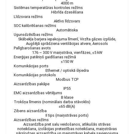
4000 m
Sistēmas temperatūras kontroles režīms
Hibrīda dzesēšana
Līdzsvara režīms
Aktīvs līdzsvars
SOC kalibrēšanas režīms
Automātiska
Ugunsdzēsības režīms
Skābekļa barjera iepakojuma līmenī, Virzīta gāzes izplūde,
Augšējā sprādziena ventilācijas atvere, Aerosols
Palīgbarošanas avots
176 ~ 300 V maiņstrāva, vienfāzes, ≤5 kW
Enerģijas patēriņš gaidīšanas režīmā
≤150 W
Komunikācijas ports
Ethernet / optiskā šķiedra
Komunikācijas protokols
Modbus TCP
Aizsardzības pakāpe
IP55
EMC aizsardzības vērtējums
B klase
Trokšņa līmenis (nominālais darba stāvoklis)
≤65 dB(A)
Zibens aizsardzība
II tips (maiņstrāvas ports)
Aizsardzības režīms
Aizsardzība pret salu veidošanos, atlikušās strāvas
noteikšana, izolācijas pretestības noteikšana, maiņstrāvas
pārslodzes aizsardzība un maiņstrāvas kabeļa savienojuma