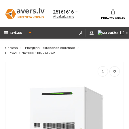
25161616
Atpakaļzvans
PIRKUMU GROZS
IZVĒLNE
LATVIEŠU
€
Galvenā
Enerģijas uzkrāšanas sistēmas
Huawei LUNA2000 108/241kWh